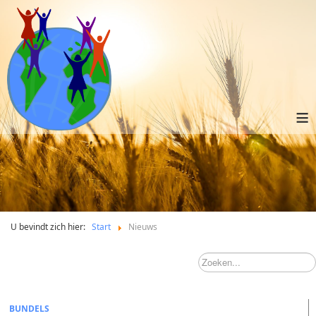
≡
U bevindt zich hier:
Start
Nieuws
BUNDELS