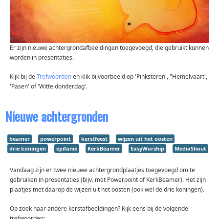
Er zijn nieuwe achtergrondafbeeldingen toegevoegd, die gebruikt kunnen
worden in presentaties.
Kijk bij de
Trefwoorden
en klik bijvoorbeeld op 'Pinksteren', "Hemelvaart',
'Pasen' of 'Witte donderdag'.
Nieuwe achtergronden
beamer
powerpoint
kerstfeest
wijzen uit het oosten
drie koningen
epifanie
KerkBeamer
EasyWorship
MediaShout
Vandaag zijn er twee nieuwe achtergrondplaatjes toegevoegd om te
gebruiken in presentaties (bijv. met Powerpoint of KerkBeamer). Het zijn
plaatjes met daarop de wijzen uit het oosten (ook wel de drie koningen).
Op zoek naar andere kerstafbeeldingen? Kijk eens bij de volgende
trefwoorden: