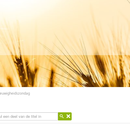
 eeuwigheidszondag
l een deel van de titel in