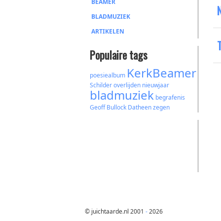
BEAMER
BLADMUZIEK
ARTIKELEN
Populaire tags
KerkBeamer
poesiealbum
Schilder
overlijden
nieuwjaar
bladmuziek
begrafenis
Geoff Bullock
Datheen
zegen
© juichtaarde.nl 2001
-
2026