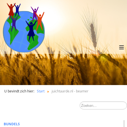
≡
U bevindt zich hier:
Start
juichtaarde.nl - beamer
BUNDELS