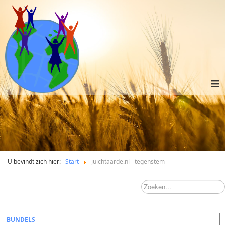
≡
U bevindt zich hier:
Start
juichtaarde.nl - tegenstem
BUNDELS