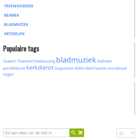
TREFWOORDEN
BEAMER
BLADMUZIEK
ARTIKELEN
Populaire tags
bladmuziek
Stuwart Townend
Voetwassing
Datheen
kerkdienst
parallellisme
Augustinus
Robin Mark
laatste avondmaal
zegen
Vul een deel van de titel in
Toon #