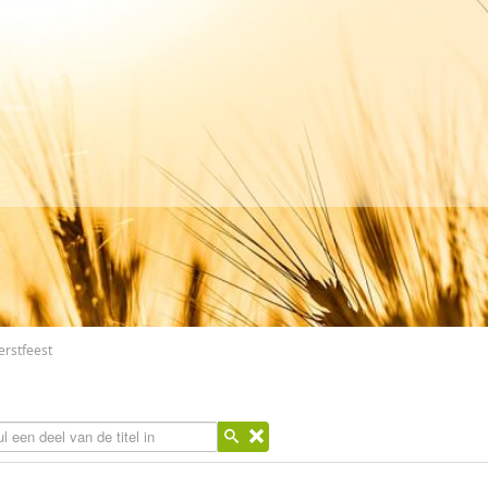
kerstfeest
l een deel van de titel in