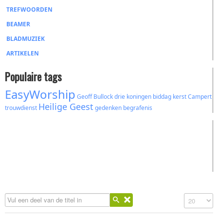
TREFWOORDEN
BEAMER
BLADMUZIEK
ARTIKELEN
Populaire tags
EasyWorship
Geoff Bullock
drie koningen
biddag
kerst
Campert
Heilige Geest
trouwdienst
gedenken
begrafenis
Vul een deel van de titel in
Toon #