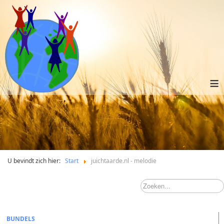
≡
U bevindt zich hier:
Start
juichtaarde.nl - melodie
BUNDELS