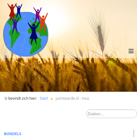
≡
U bevindt zich hier:
Start
juichtaarde.nl - mus
BUNDELS