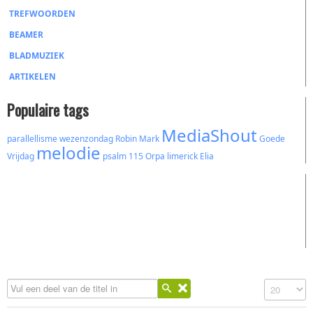
TREFWOORDEN
BEAMER
BLADMUZIEK
ARTIKELEN
Populaire tags
MediaShout
parallellisme
wezenzondag
Robin Mark
Goede
melodie
Vrijdag
psalm 115
Orpa
limerick
Elia
Vul een deel van de titel in
Toon #