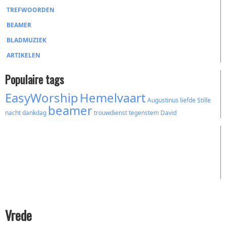
TREFWOORDEN
BEAMER
BLADMUZIEK
ARTIKELEN
Populaire tags
EasyWorship
Hemelvaart
Augustinus
liefde
Stille
beamer
nacht
dankdag
trouwdienst
tegenstem
David
Vrede