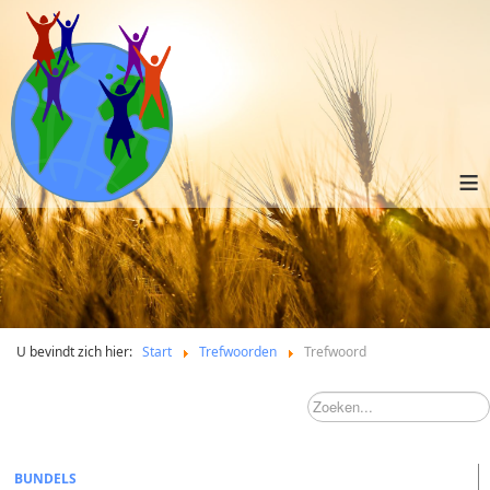
≡
U bevindt zich hier:
Start
Trefwoorden
Trefwoord
BUNDELS