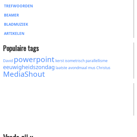
TREFWOORDEN
BEAMER
BLADMUZIEK
ARTIKELEN
Populaire tags
powerpoint
David
kerst
isometrisch
parallellisme
eeuwigheidszondag
laatste avondmaal
mus
Christus
MediaShout