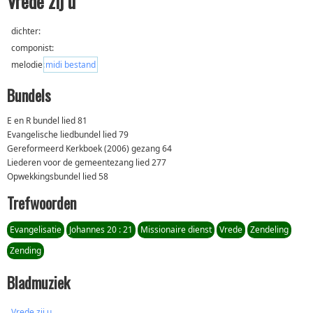
Vrede zij u
dichter:
componist:
melodie:
midi bestand
Bundels
E en R bundel lied 81
Evangelische liedbundel lied 79
Gereformeerd Kerkboek (2006) gezang 64
Liederen voor de gemeentezang lied 277
Opwekkingsbundel lied 58
Trefwoorden
Evangelisatie
Johannes 20 : 21
Missionaire dienst
Vrede
Zendeling
Zending
Bladmuziek
Vrede zij u