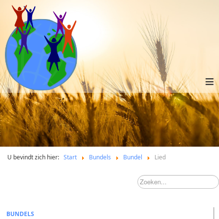
≡
U bevindt zich hier:
Start
Bundels
Bundel
Lied
BUNDELS