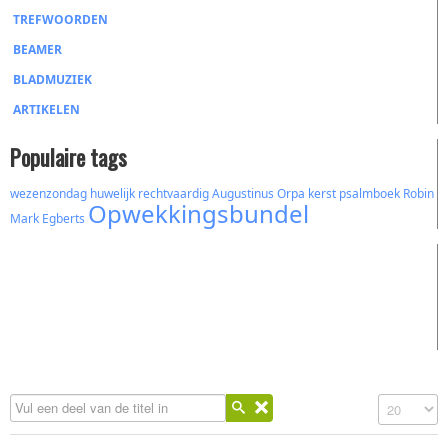
TREFWOORDEN
BEAMER
BLADMUZIEK
ARTIKELEN
Populaire tags
wezenzondag
huwelijk
rechtvaardig
Augustinus
Orpa
kerst
psalmboek
Robin
Opwekkingsbundel
Mark
Egberts
Vul een deel van de titel in
Toon #