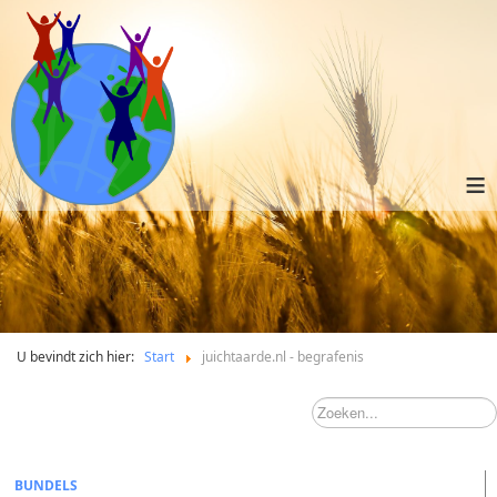
≡
U bevindt zich hier:
Start
juichtaarde.nl - begrafenis
BUNDELS