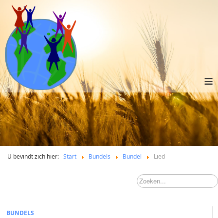
≡
U bevindt zich hier:
Start
Bundels
Bundel
Lied
BUNDELS