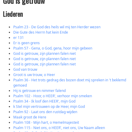
God is getrouw
Liederen
Psalm 23 - De God des heils wil mij ten Herder wezen
Die Gute des Herrn hat kein Ende
er 131
Er is geen grens
Psalm 57 - Gena, o God, gena, hoor mijn gebeen
God is getrouw, zijn plannen falen niet
God is getrouw, zijn plannen falen niet
God is getrouw, zijn plannen falen niet
God van trouw
Groot is uw trouw, o Heer
Psalm 36 - Het trots gedrag des bozen doet mij spreken in 't beklemd
gemoed
Hij is getrouw en nimmer falend
Psalm 102 - Hoor, o HEER', verhoor mijn smeken
Psalm 34 - Ik loof den HEER', mijn God
k Stel mijn vertrouwen op de Heer, mijn God
Psalm 92 - Laat ons den rustdag wijden
Maak groot de Here
Psalm 108 - Mijn hart, o Hemelmajesteit
Psalm 115 - Niet ons, o HEER', niet ons, Uw Naam alleen