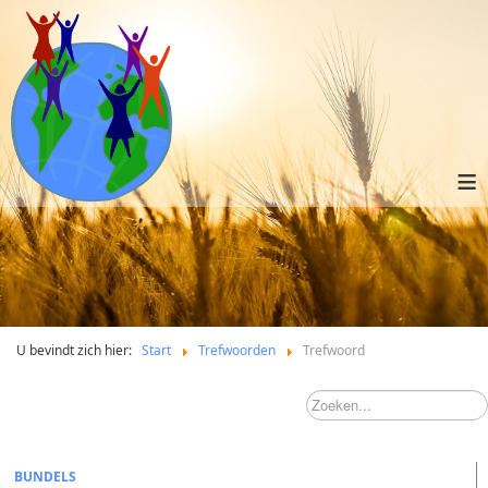
≡
U bevindt zich hier:
Start
Trefwoorden
Trefwoord
BUNDELS