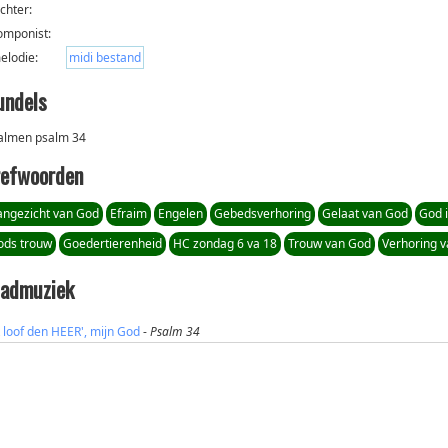
ichter:
omponist:
elodie:
midi bestand
undels
almen psalm 34
refwoorden
angezicht van God
Efraim
Engelen
Gebedsverhoring
Gelaat van God
God 
ods trouw
Goedertierenheid
HC zondag 6 va 18
Trouw van God
Verhoring 
ladmuziek
k loof den HEER', mijn God
-
Psalm 34