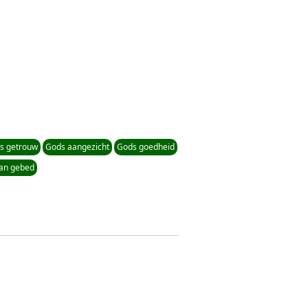
is getrouw
Gods aangezicht
Gods goedheid
van gebed