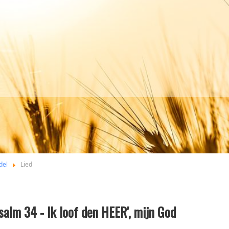
del
Lied
salm 34 - Ik loof den HEER', mijn God