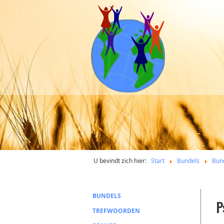
U bevindt zich hier:
Start
Bundels
Bun
BUNDELS
P
TREFWOORDEN