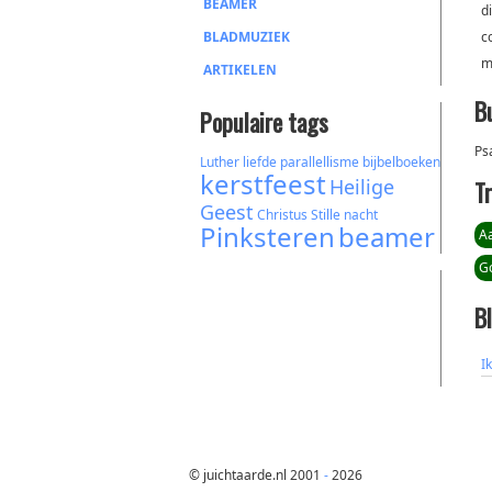
BEAMER
d
BLADMUZIEK
c
m
ARTIKELEN
B
Populaire tags
Ps
Luther
liefde
parallellisme
bijbelboeken
kerstfeest
Heilige
T
Geest
Christus
Stille nacht
Pinksteren
beamer
A
G
B
I
© juichtaarde.nl 2001
-
2026