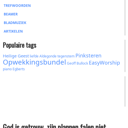
TREFWOORDEN
BEAMER
BLADMUZIEK
ARTIKELEN
Populaire tags
Pinksteren
Heilige Geest
liefde
Aldegonde
tegenstem
Opwekkingsbundel
EasyWorship
Geoff Bullock
piano
Egberts
God is getrouw, zijn plannen falen niet