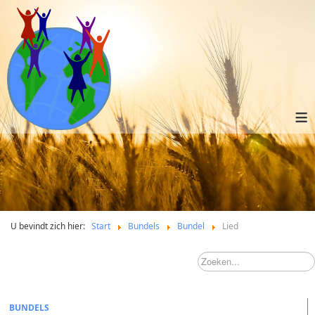
≡
U bevindt zich hier:
Start
Bundels
Bundel
Lied
BUNDELS