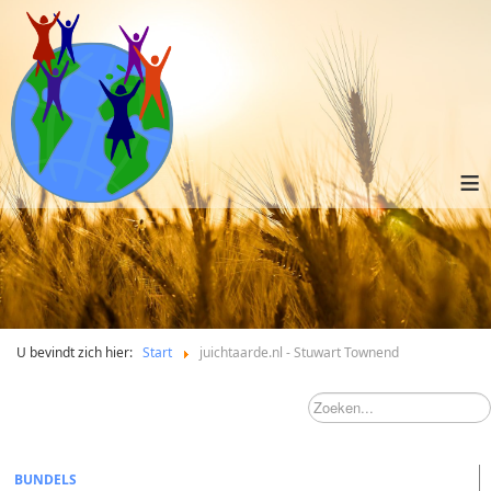
≡
U bevindt zich hier:
Start
juichtaarde.nl - Stuwart Townend
BUNDELS