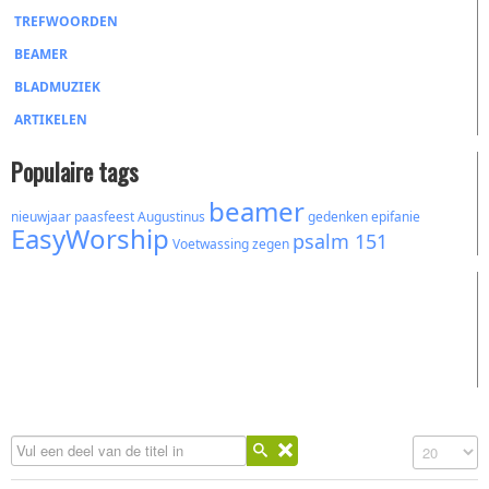
TREFWOORDEN
BEAMER
BLADMUZIEK
ARTIKELEN
Populaire tags
beamer
nieuwjaar
paasfeest
Augustinus
gedenken
epifanie
EasyWorship
psalm 151
Voetwassing
zegen
Vul een deel van de titel in
Toon #