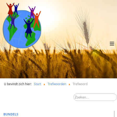
≡
U bevindt zich hier:
Start
Trefwoorden
Trefwoord
BUNDELS