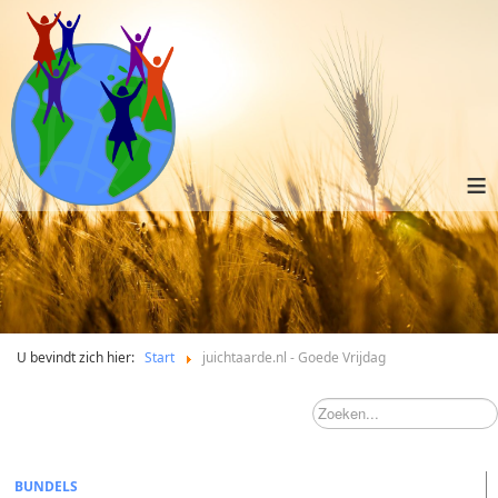
≡
U bevindt zich hier:
Start
juichtaarde.nl - Goede Vrijdag
BUNDELS