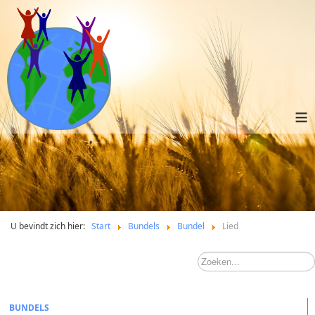
≡
U bevindt zich hier:
Start
Bundels
Bundel
Lied
BUNDELS