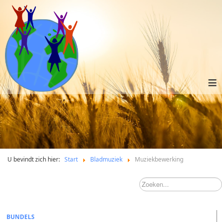
≡
U bevindt zich hier:
Start
Bladmuziek
Muziekbewerking
BUNDELS