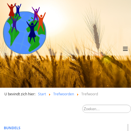
≡
U bevindt zich hier:
Start
Trefwoorden
Trefwoord
BUNDELS