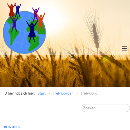
≡
U bevindt zich hier:
Start
Trefwoorden
Trefwoord
BUNDELS