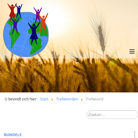
≡
U bevindt zich hier:
Start
Trefwoorden
Trefwoord
BUNDELS