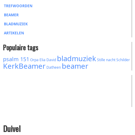
TREFWOORDEN
BEAMER
BLADMUZIEK
ARTIKELEN
Populaire tags
bladmuziek
psalm 151
Orpa
Elia
David
Stille nacht
Schilder
KerkBeamer
beamer
Datheen
Duivel