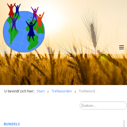
≡
U bevindt zich hier:
Start
Trefwoorden
Trefwoord
BUNDELS