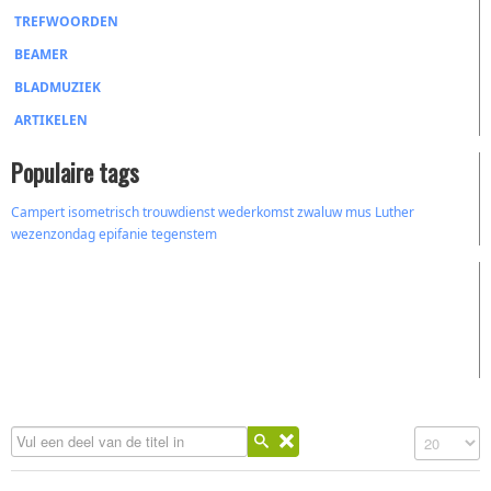
TREFWOORDEN
BEAMER
BLADMUZIEK
ARTIKELEN
Populaire tags
Campert
isometrisch
trouwdienst
wederkomst
zwaluw
mus
Luther
wezenzondag
epifanie
tegenstem
Vul een deel van de titel in
Toon #