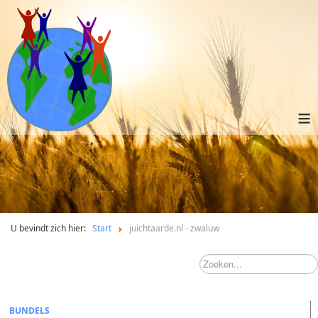
≡
U bevindt zich hier:
Start
juichtaarde.nl - zwaluw
BUNDELS