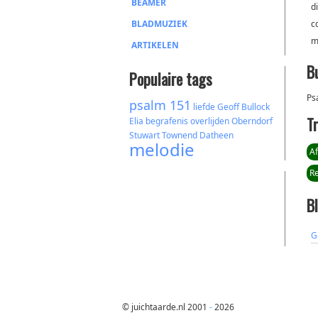
BEAMER
d
BLADMUZIEK
c
m
ARTIKELEN
B
Populaire tags
Ps
psalm 151
liefde
Geoff Bullock
T
Elia
begrafenis
overlijden
Oberndorf
Stuwart Townend
Datheen
melodie
A
R
B
G
© juichtaarde.nl 2001
-
2026