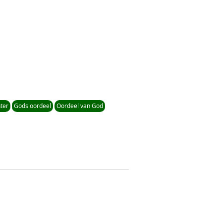
ter
Gods oordeel
Oordeel van God