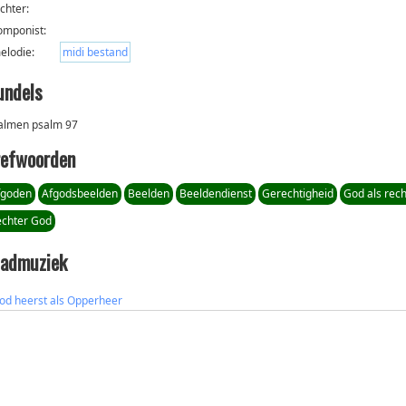
ichter:
omponist:
elodie:
midi bestand
undels
almen psalm 97
refwoorden
fgoden
Afgodsbeelden
Beelden
Beeldendienst
Gerechtigheid
God als rech
echter God
ladmuziek
od heerst als Opperheer