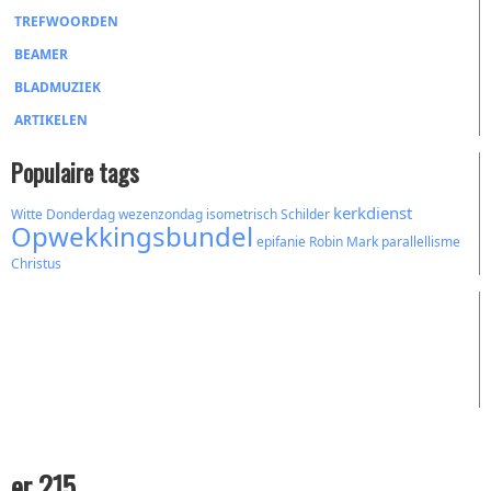
TREFWOORDEN
BEAMER
BLADMUZIEK
ARTIKELEN
Populaire tags
kerkdienst
Witte Donderdag
wezenzondag
isometrisch
Schilder
Opwekkingsbundel
epifanie
Robin Mark
parallellisme
Christus
er 215