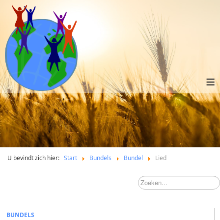
≡
U bevindt zich hier:
Start
Bundels
Bundel
Lied
BUNDELS