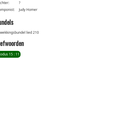
ichter:
?
omponist:
Judy Homer
undels
wekkingsbundel lied 210
refwoorden
odus 15 : 11