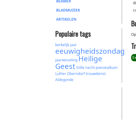
BEAMER
d
BLADMUZIEK
c
ARTIKELEN
B
Populaire tags
Op
T
kerkelijk jaar
eeuwigheidszondag
Heilige
Ex
jaarwisseling
Geest
Stille nacht
poesiealbum
Luther
Oberndorf
trouwdienst
Aldegonde