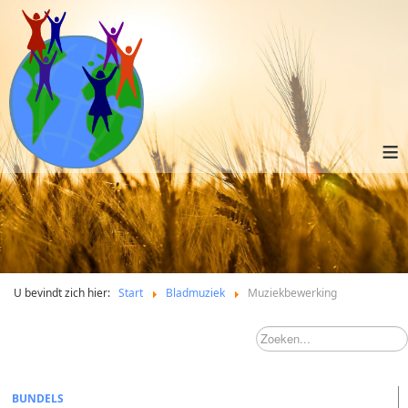
≡
U bevindt zich hier:
Start
Bladmuziek
Muziekbewerking
BUNDELS