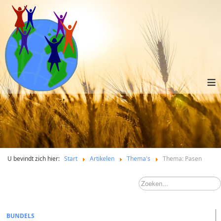
≡
U bevindt zich hier:
Start
Artikelen
Thema's
Thema: Pasen
BUNDELS