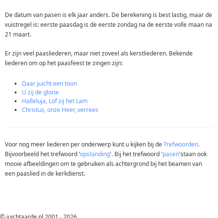
De datum van pasen is elk jaar anders. De berekening is best lastig, maar de
vuistregel is: eerste paasdag is de eerste zondag na de eerste volle maan na
21 maart.
Er zijn veel paasliederen, maar niet zoveel als kerstliederen. Bekende
liederen om op het paasfeest te zingen zijn:
Daar juicht een toon
U zij de glorie
Halleluja, Lof zij het Lam
Christus, onze Heer, verrees
Voor nog meer liederen per onderwerp kunt u kijken bij de
Trefwoorden
.
Bijvoorbeeld het trefwoord '
opstanding
'. Bij het trefwoord '
pasen
'staan ook
mooie afbeeldingen om te gebruiken als achtergrond bij het beamen van
een paaslied in de kerkdienst.
© juichtaarde.nl 2001
-
2026