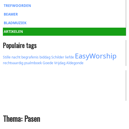
TREFWOORDEN
BEAMER
BLADMUZIEK
ARTIKELEN
Populaire tags
EasyWorship
Stille nacht
begrafenis
biddag
Schilder
liefde
rechtvaardig
psalmboek
Goede Vrijdag
Aldegonde
Thema: Pasen