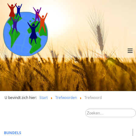
≡
U bevindt zich hier:
Start
Trefwoorden
Trefwoord
BUNDELS