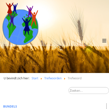
≡
U bevindt zich hier:
Start
Trefwoorden
Trefwoord
BUNDELS