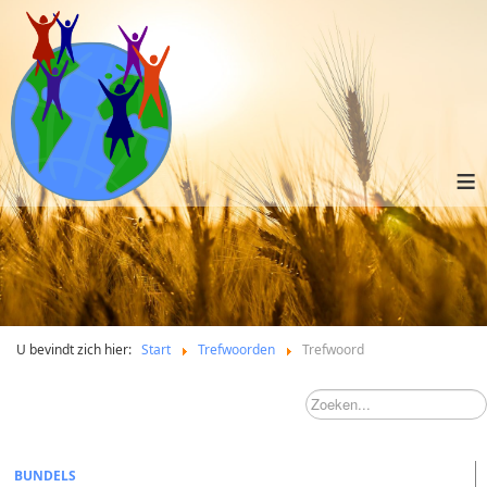
≡
U bevindt zich hier:
Start
Trefwoorden
Trefwoord
BUNDELS