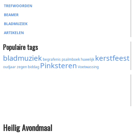
TREFWOORDEN
BEAMER
BLADMUZIEK
ARTIKELEN
Populaire tags
bladmuziek
kerstfeest
begrafenis
psalmboek
huwelijk
Pinksteren
oudjaar
zegen
biddag
Voetwassing
Heilig Avondmaal