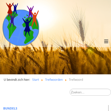
≡
U bevindt zich hier:
Start
Trefwoorden
Trefwoord
BUNDELS