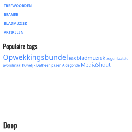
TREFWOORDEN
BEAMER
BLADMUZIEK
ARTIKELEN
Populaire tags
Opwekkingsbundel
bladmuziek
E&R
zegen
laatste
MediaShout
avondmaal
huwelijk
Datheen
pasen
Aldegonde
Doop