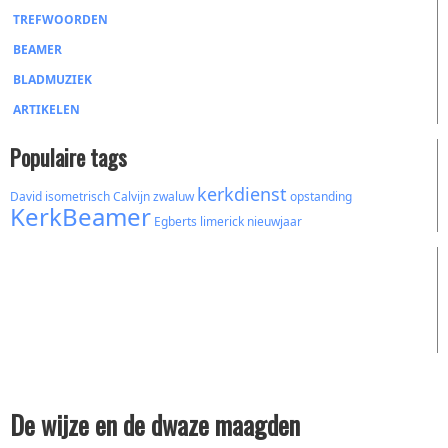
TREFWOORDEN
BEAMER
BLADMUZIEK
ARTIKELEN
Populaire tags
kerkdienst
David
isometrisch
Calvijn
zwaluw
opstanding
KerkBeamer
Egberts
limerick
nieuwjaar
De wijze en de dwaze maagden