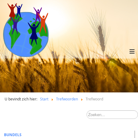
≡
U bevindt zich hier:
Start
Trefwoorden
Trefwoord
BUNDELS