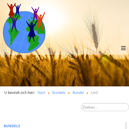
≡
U bevindt zich hier:
Start
Bundels
Bundel
Lied
BUNDELS