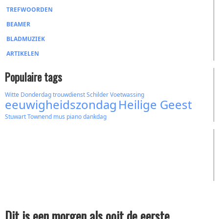
TREFWOORDEN
BEAMER
BLADMUZIEK
ARTIKELEN
Populaire tags
Witte Donderdag
trouwdienst
Schilder
Voetwassing
eeuwigheidszondag
Heilige Geest
Stuwart Townend
mus
piano
dankdag
Dit is een morgen als ooit de eerste