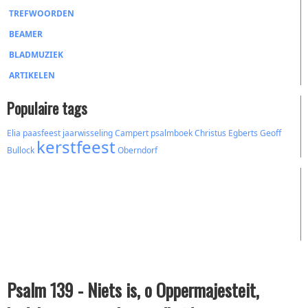
TREFWOORDEN
BEAMER
BLADMUZIEK
ARTIKELEN
Populaire tags
Elia
paasfeest
jaarwisseling
Campert
psalmboek
Christus
Egberts
Geoff
kerstfeest
Bullock
Oberndorf
Psalm 139 - Niets is, o Oppermajesteit,