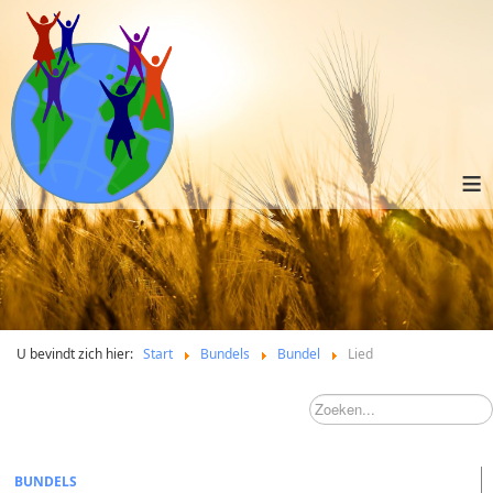
≡
U bevindt zich hier:
Start
Bundels
Bundel
Lied
BUNDELS