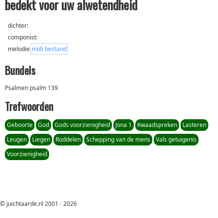
bedekt voor uw alwetendheid
dichter:
componist:
melodie:
midi bestand
Bundels
Psalmen psalm 139
Trefwoorden
Geboorte
God
Gods voorzienigheid
Jona 1
Kwaadspreken
Lasteren
Leugen
Liegen
Roddelen
Schepping van de mens
Vals getuigenis
Voorzienigheid
© juichtaarde.nl 2001
-
2026