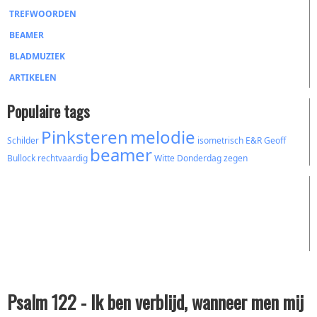
TREFWOORDEN
BEAMER
BLADMUZIEK
ARTIKELEN
Populaire tags
Pinksteren
melodie
Schilder
isometrisch
E&R
Geoff
beamer
Bullock
rechtvaardig
Witte Donderdag
zegen
Psalm 122 - Ik ben verblijd, wanneer men mij