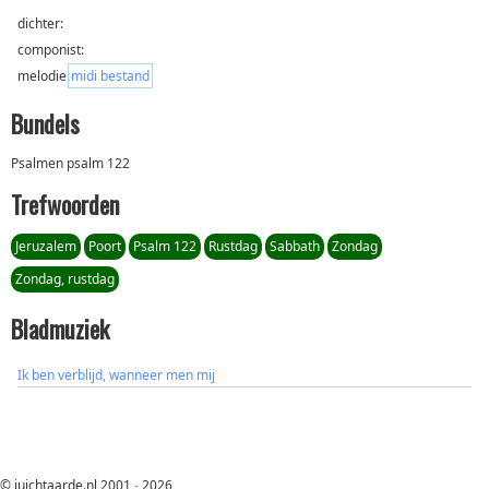
dichter:
componist:
melodie:
midi bestand
Bundels
Psalmen psalm 122
Trefwoorden
Jeruzalem
Poort
Psalm 122
Rustdag
Sabbath
Zondag
Zondag, rustdag
Bladmuziek
Ik ben verblijd, wanneer men mij
© juichtaarde.nl 2001
-
2026