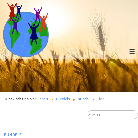
≡
U bevindt zich hier:
Start
Bundels
Bundel
Lied
BUNDELS