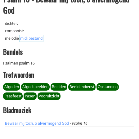
God
dichter:
componist:
melodie:
midi bestand
Bundels
Psalmen psalm 16
Trefwoorden
Afgoden
Afgodsbeelden
Beelden
Beeldendienst
Opstanding
Paasfeest
Pasen
Vooruitzicht
Bladmuziek
Bewaar mij toch, o alvermogend God
-
Psalm 16