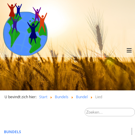
≡
U bevindt zich hier:
Start
Bundels
Bundel
Lied
BUNDELS