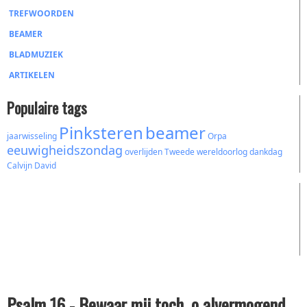
TREFWOORDEN
BEAMER
BLADMUZIEK
ARTIKELEN
Populaire tags
Pinksteren
beamer
jaarwisseling
Orpa
eeuwigheidszondag
overlijden
Tweede wereldoorlog
dankdag
Calvijn
David
Psalm 16 - Bewaar mij toch, o alvermogend