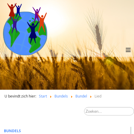
≡
U bevindt zich hier:
Start
Bundels
Bundel
Lied
BUNDELS