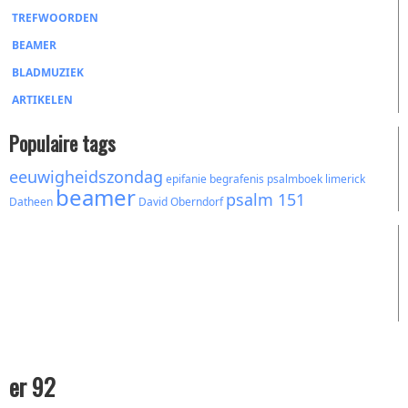
TREFWOORDEN
BEAMER
BLADMUZIEK
ARTIKELEN
Populaire tags
eeuwigheidszondag
epifanie
begrafenis
psalmboek
limerick
beamer
psalm 151
Datheen
David
Oberndorf
er 92