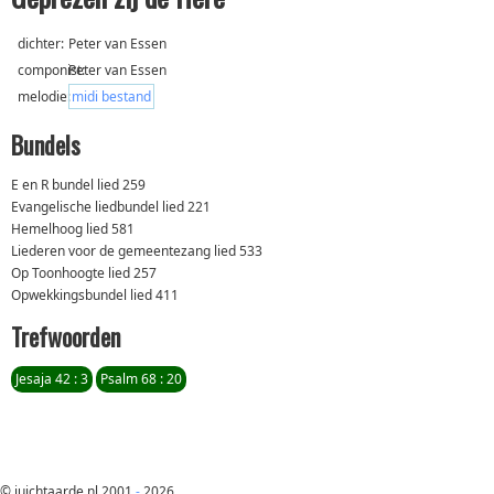
dichter:
Peter van Essen
componist:
Peter van Essen
melodie:
midi bestand
Bundels
E en R bundel lied 259
Evangelische liedbundel lied 221
Hemelhoog lied 581
Liederen voor de gemeentezang lied 533
Op Toonhoogte lied 257
Opwekkingsbundel lied 411
Trefwoorden
Jesaja 42 : 3
Psalm 68 : 20
© juichtaarde.nl 2001
-
2026