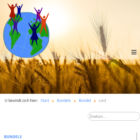
≡
U bevindt zich hier:
Start
Bundels
Bundel
Lied
BUNDELS