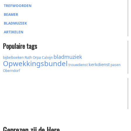
TREFWOORDEN
BEAMER
BLADMUZIEK
ARTIKELEN
Populaire tags
bladmuziek
bijbelboeken
Ruth
Orpa
Calvijn
Opwekkingsbundel
kerkdienst
trouwdienst
pasen
Oberndorf
Geprezen zij de Here