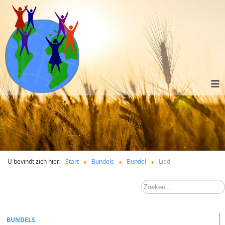
≡
U bevindt zich hier:
Start
Bundels
Bundel
Lied
BUNDELS