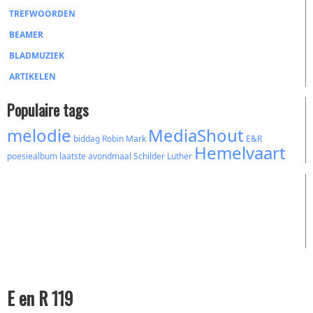
TREFWOORDEN
BEAMER
BLADMUZIEK
ARTIKELEN
Populaire tags
melodie
MediaShout
biddag
Robin Mark
E&R
Hemelvaart
poesiealbum
laatste avondmaal
Schilder
Luther
E en R 119