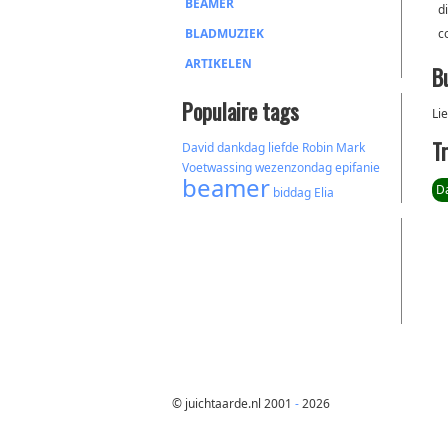
BEAMER
d
BLADMUZIEK
c
ARTIKELEN
B
Populaire tags
Li
T
David
dankdag
liefde
Robin Mark
Voetwassing
wezenzondag
epifanie
beamer
D
biddag
Elia
© juichtaarde.nl 2001
-
2026