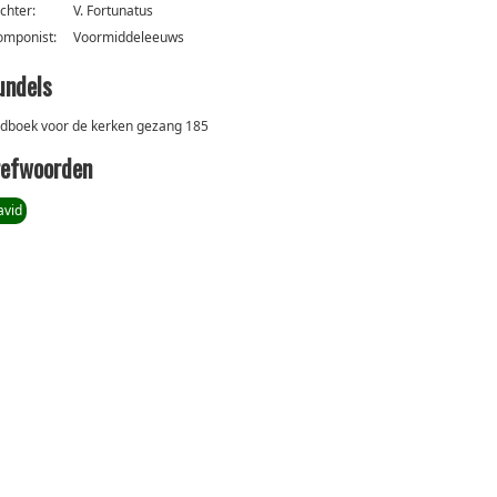
ichter:
V. Fortunatus
omponist:
Voormiddeleeuws
undels
edboek voor de kerken gezang 185
refwoorden
avid