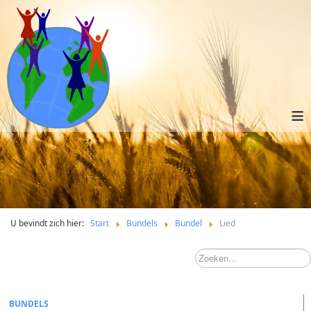
≡
U bevindt zich hier:
Start
Bundels
Bundel
Lied
BUNDELS