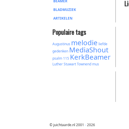
BEAMER
L
BLADMUZIEK
ARTIKELEN
Populaire tags
melodie
Augustinus
liefde
MediaShout
gedenken
KerkBeamer
psalm 115
Luther
Stuwart Townend
mus
© juichtaarde.nl 2001
-
2026