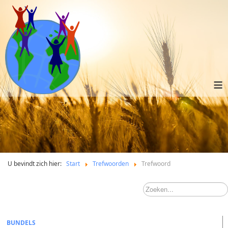
≡
U bevindt zich hier:
Start
Trefwoorden
Trefwoord
BUNDELS