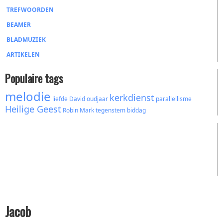
TREFWOORDEN
BEAMER
BLADMUZIEK
ARTIKELEN
Populaire tags
melodie
kerkdienst
liefde
David
oudjaar
parallellisme
Heilige Geest
Robin Mark
tegenstem
biddag
Jacob