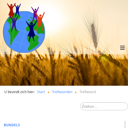
≡
U bevindt zich hier:
Start
Trefwoorden
Trefwoord
BUNDELS