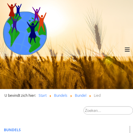
≡
U bevindt zich hier:
Start
Bundels
Bundel
Lied
BUNDELS