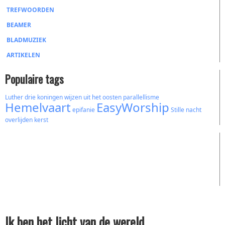
TREFWOORDEN
BEAMER
BLADMUZIEK
ARTIKELEN
Populaire tags
Luther
drie koningen
wijzen uit het oosten
parallellisme
Hemelvaart
EasyWorship
epifanie
Stille nacht
overlijden
kerst
Ik ben het licht van de wereld