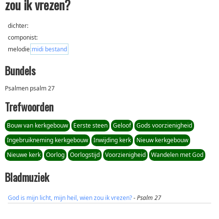
zou ik vrezen?
dichter:
componist:
melodie:
midi bestand
Bundels
Psalmen psalm 27
Trefwoorden
Bouw van kerkgebouw
Eerste steen
Geloof
Gods voorzienigheid
Ingebruikneming kerkgebouw
Inwijding kerk
Nieuw kerkgebouw
Nieuwe kerk
Oorlog
Oorlogstijd
Voorzienigheid
Wandelen met God
Bladmuziek
God is mijn licht, mijn heil, wien zou ik vrezen?
-
Psalm 27