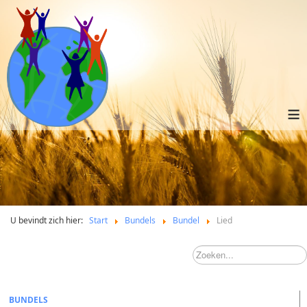
≡
U bevindt zich hier:
Start
Bundels
Bundel
Lied
BUNDELS