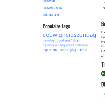
BEAMER
d
BLADMUZIEK
c
m
ARTIKELEN
B
Populaire tags
E 
eeuwigheidszondag
Ev
dankdag
trouwdienst
Calvijn
He
bijbelboeken
begrafenis
gedenken
Op
tegenstem
Goede Vrijdag
Christus
Op
Zi
T
Ha
B
H