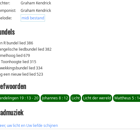
ichter:
Graham Kendrick
omponist:
Graham Kendrick
elodie:
midi bestand
undels
en R bundel lied 386
angelische liedbundel lied 382
melhoog lied 679
 Toonhoogte lied 315
wekkingsbundel lied 334
ng een nieuw lied lied 523
refwoorden
ndelingen 19 : 13 - 20
Johannes 8 : 12
Licht
Licht der wereld
Mattheus 5 : 1
ladmuziek
eer, uw licht en Uw liefde schijnen