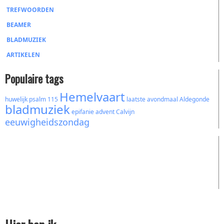
TREFWOORDEN
BEAMER
BLADMUZIEK
ARTIKELEN
Populaire tags
Hemelvaart
huwelijk
psalm 115
laatste avondmaal
Aldegonde
bladmuziek
epifanie
advent
Calvijn
eeuwigheidszondag