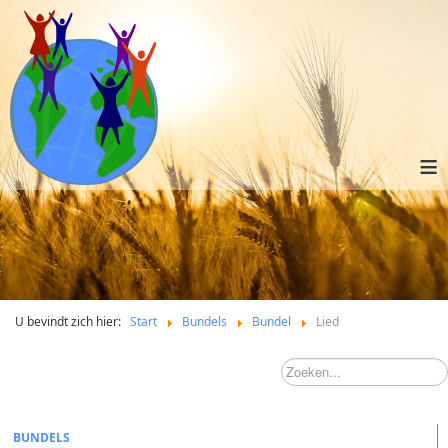
≡
U bevindt zich hier:
Start
Bundels
Bundel
Lied
BUNDELS